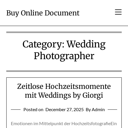
Skip
to
Buy Online Document
content
Category:
Wedding
Photographer
Zeitlose Hochzeitsmomente
mit Weddings by Giorgi
Posted on
December 27, 2025
By Admin
Emotionen im Mittelpunkt der HochzeitsfotografieEin