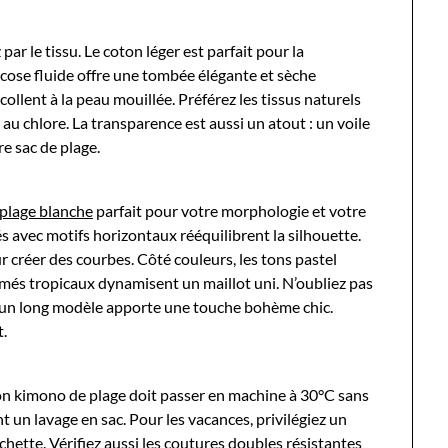
ar le tissu. Le coton léger est parfait pour la
viscose fluide offre une tombée élégante et sèche
ollent à la peau mouillée. Préférez les tissus naturels
 au chlore. La transparence est aussi un atout : un voile
e sac de plage.
plage blanche
parfait pour votre morphologie et votre
és avec motifs horizontaux rééquilibrent la silhouette.
r créer des courbes. Côté couleurs, les tons pastel
imés tropicaux dynamisent un maillot uni. N’oubliez pas
, un long modèle apporte une touche bohème chic.
t.
bon kimono de plage doit passer en machine à 30°C sans
 un lavage en sac. Pour les vacances, privilégiez un
chette. Vérifiez aussi les coutures doubles résistantes