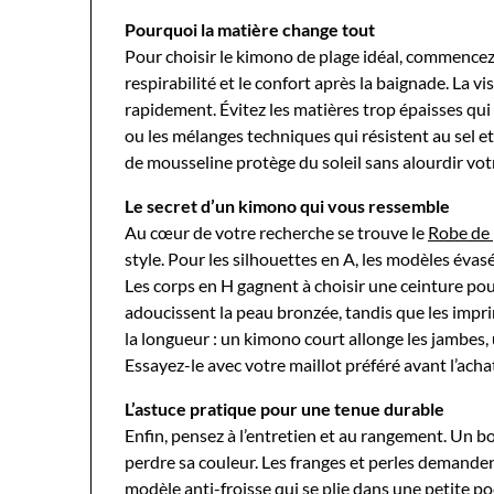
Pourquoi la matière change tout
Pour choisir le kimono de plage idéal, commencez p
respirabilité et le confort après la baignade. La 
rapidement. Évitez les matières trop épaisses qui c
ou les mélanges techniques qui résistent au sel et
de mousseline protège du soleil sans alourdir votr
Le secret d’un kimono qui vous ressemble
Au cœur de votre recherche se trouve le
Robe de 
style. Pour les silhouettes en A, les modèles évas
Les corps en H gagnent à choisir une ceinture pou
adoucissent la peau bronzée, tandis que les impr
la longueur : un kimono court allonge les jambes
Essayez-le avec votre maillot préféré avant l’acha
L’astuce pratique pour une tenue durable
Enfin, pensez à l’entretien et au rangement. Un 
perdre sa couleur. Les franges et perles demandent
modèle anti-froisse qui se plie dans une petite po