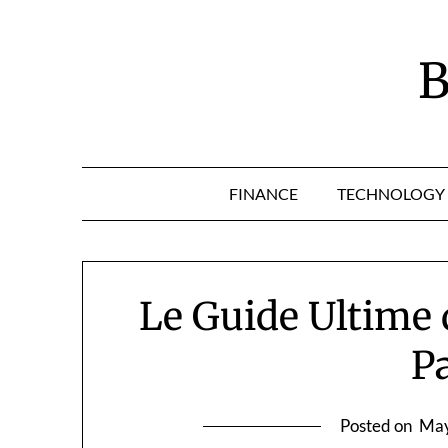
Skip
to
content
B
FINANCE
TECHNOLOGY
Le Guide Ultime
Pa
Posted on
May