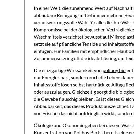
In einer Welt, die zunehmend Wert auf Nachhalti
abbaubare Reinigungsmittel immer mehr an Bedeut
verantwortungsvolle Wahl für alle, die ihre Wä
Kompromisse bei der ökologischen Verträglichkei
Waschmittels verzichtet bewusst auf Mikroplasti
setzt sie auf pflanzliche Tenside und Inhaltsstoff
einfügen. Für Familien mit empfindlicher Haut od
Zusammensetzung oft die ideale Lösung, um Texti
Die einzigartige Wirksamkeit von
poliboy bio
entf
nur Energie spart, sondern auch die Lebensdauer 
Inhaltsstoffe lösen selbst hartnäckige Alltagsfle
oder auszulaugen. Gleichzeitig sorgt die biologis
die Gewebe flauschig bleiben. Es ist dieses Glei
Abbaubarkeit, das dieses Produkt auszeichnet. De
von Frische, das nicht aufdringlich wirkt, sondern
Ökologie und Ökonomie gehen bei diesem Waschmi
Konzentration von Poliboy Bio ist bereits eine 