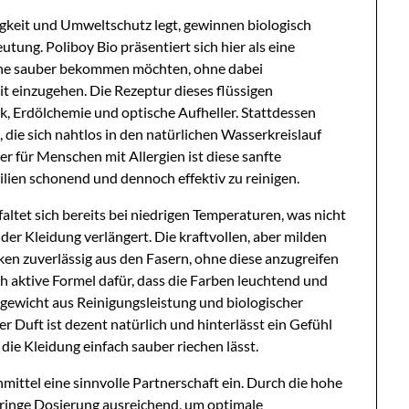
gkeit und Umweltschutz legt, gewinnen biologisch
ung. Poliboy Bio präsentiert sich hier als eine
sche sauber bekommen möchten, ohne dabei
t einzugehen. Die Rezeptur dieses flüssigen
k, Erdölchemie und optische Aufheller. Stattdessen
e, die sich nahtlos in den natürlichen Wasserkreislauf
er für Menschen mit Allergien ist diese sanfte
lien schonend und dennoch effektiv zu reinigen.
altet sich bereits bei niedrigen Temperaturen, was nicht
der Kleidung verlängert. Die kraftvollen, aber milden
cken zuverlässig aus den Fasern, ohne diese anzugreifen
ch aktive Formel dafür, dass die Farben leuchtend und
chgewicht aus Reinigungsleistung und biologischer
r Duft ist dezent natürlich und hinterlässt ein Gefühl
 die Kleidung einfach sauber riechen lässt.
ttel eine sinnvolle Partnerschaft ein. Durch die hohe
geringe Dosierung ausreichend, um optimale